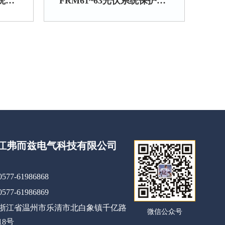
FRM112/113PV光伏系统保护用熔断器（UN型)
FRM61~63光伏系统保护用熔断器（P型)
江弗而兹电气科技有限公司
0577-61986868
0577-61986869
浙江省温州市乐清市北白象镇千亿路
微信公众号
18号